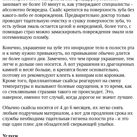
занимает не более 10 минут и, как утверждают специалисты -
абсолютно безвредна. Скайс крепится на поверхность зуба без
какого-либо ее повреждения. Предварительно доктор только
проводит тщательную очистку и сушку поверхности зуба, то
есть зубная эмаль остается целой и невредимой, более того, с
помощью страз можно замаскировать повреждения эмали или
потемневшую пломбу.
Конечно, украшение на зубе это инородное тело в полости рта
и к нему нужно привыкнуть, но привыкание обычно длится
не более одного дня. Замечено, что чем проще украшение, тем
легче и дольше оно носится. А вот украшения из драгоценных
камней и весят больше, и крепятся более основательно,
поэтому их рекомендуют клеить к винирам или коронкам.
Кроме того, бриллиантовые скайсы реагируют на смену
температуры и вызывают болевые ощущения, в то время, как
со стеклянными стразами такого не происходит. Это,
наверное, именно тот случай, когда дорогое не значит лучшее.
Обычно скайсы носятся от 4 до 6 месяцев, их легко снять
любым подручным материалом, а вот для продления срока их
службы необходима тщательная гигиена полости рта - и это
еще один плюс для обладателей сверкающей улыбки.
Услуги